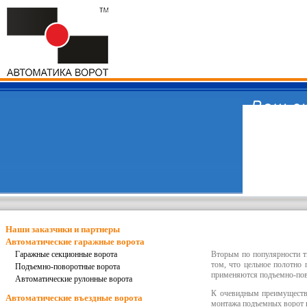
Наши заказчики и партнеры
Автоматические гаражные ворота
Гаражные секционные ворота
Вторым по популярности 
том, что цельное полотно
Подъемно-поворотные ворота
применяются
подъемно-по
Автоматические рулонные ворота
К очевидным преимущест
Автоматические въездные ворота
монтажа
подъемных ворот