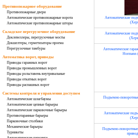
Противопожарное оборудование
Противопожарные двери
Автоматические противопожарные ворота
Автоматические под
(Херм
Автоматические противопожарные шторы
Складское перегрузочное оборудование
Автоматические под
Доклевеллеры, перегрузочные мосты
(Херм
Докшелтеры, герметизаторы проема
Перегрузочные тамбуры
Автоматические гара
Hormann (
Автоматика ворот, приводы
Приводы гаражных ворот
Приводы промышленных ворот
Приводы рольставень внутривальные
Приводы откатных ворот
Приводы распашных ворот
Системы контроля и управления доступом
Подъемно-поворотные
Автоматические шлагбаумы
Автоматические цепные барьеры
Автоматические парковочные барьеры
Автоматические подъ
Противотаранные барьеры
(Херм
Парковочные столбики
Механические барьеры
Подъемно-поворотные 
Турникеты
приво
Автоматические паркинги