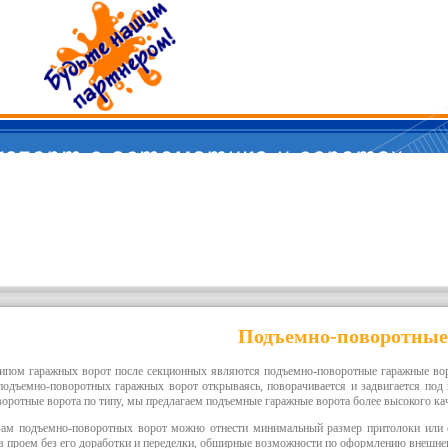
Подъемно-поворотные
типом
гаражных ворот
после секционных являются
подъемно-поворотные гаражные во
подъемно-поворотных гаражных ворот
открываясь, поворачивается и задвигается под 
воротные ворота
по типу, мы предлагаем
подъемные гаражные ворота
более высокого кач
вам
подъемно-поворотных ворот
можно отнести минимальный размер притолоки или ее
в проем без его доработки и переделки, обширные возможности по оформлению внешне