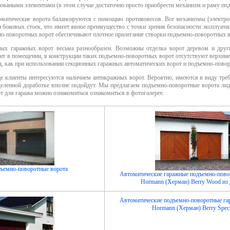
коваными элементами (в этом случае достаточно просто приобрести механизм и раму
по
матические ворота
балансируются с помощью противовесов. Все механизмы (электро
 боковых стоек, что имеет явное преимущество с точки зрения безопасности эксплуат
о-поворотных ворот
обеспечивают плотное прилегание створки
подъемно-поворотных 
ных гаражных ворот
весьма разнообразен. Возможны отделка ворот деревом и другим
ит в помещении, в конструкции таких
подъемно-поворотных ворот
отсутствуют верхние
, как при использовании
секционных гаражных автоматических ворот и подъемно-пово
ще клиенты интересуются наличием
антикражных ворот
. Вероятно, имеются в виду тре
еленной доработке вполне подойдут. Мы предлагаем
подъемно-поворотные ворота
лид
от
для гаража можно ознакомиться ознакомиться в фотогалерее.
ъемно-поворотные ворота
Автоматические гаражные подъемно-пово
Hormann (Херман) Berry Wood из 
Автоматические подъемно-поворотные га
Hormann (Херман) Berry Speci