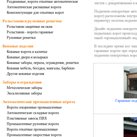
Раздвижные, ворота откатные автоматические
листов с декоративными и 
Автоматические распашные ворота
Подъемно-поворотные авто
Комплектующие для откатных ворот
ворот
) расположены внутри
периметру полотна
подъемн
Рольставни и рулонные решетки
Рольставни защитные на окна
Дизайн
подъемно-поворот
Рольставни - ворота гаражные
подъемных ворот
происход
Рулонные решетки
такой «промышленный» вид
Кованые изделия
В последнее время все ча
гаражные
ворота при опред
Кованые ворота и калитки
подъемно-поворотных вор
Кованые двери и козырьки
Кованые заборы, перила, ограждения, решетки
Кованая мебель, беседки, мангалы, барбекю
Другие кованые изделия
Заборы и ограждения
Металлические заборы
Эксклюзивные заборы
Гаражные под
Автоматические промышленные ворота
Ворота секционные промышленные
Автоматические складные ворота
Пластиковые завесы ПВХ
Промышленные рулонные ворота
Ворота откатные промышленные
Промышленные скоростные ворота