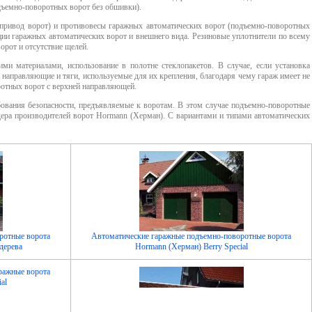
дъемно-поворотных ворот
без обшивки).
привод ворот) и противовесы
гаражных автоматических ворот
(
подъемно-поворотных
ации
гаражных автоматических ворот
и внешнего вида. Резиновые уплотнители по всему
ворот
и отсутствие щелей.
и материалами, использование в полотне стеклопакетов. В случае, если установка
 направляющие и тяги, используемые для их крепления, благодаря чему гараж имеет не
ротных ворот
с верхней направляющей.
бования безопасности, предъявляемые к воротам. В этом случае
подъемно-поворотные
ера производителей ворот Hormann (Херман). С вариантами и типами
автоматических
ротные ворота
Автоматические гаражные подъемно-поворотные ворота
дерева
Hormann (Херман) Berry Special
ражные ворота
al