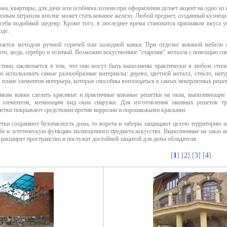
ма, квартиры, для дачи или особняка хозяин при оформлении делает акцент на одно из 
разным штрихом вполне может стать кованое железо. Любой предмет, созданный кузне
 себя подобный шедевр. Кроме того, в последнее время становится признаком вкуса 
оде.
ивается методом ручной горячей или холодной ковки. При отделке кованой мебели
ото, медь, серебро и зеленый. Возможно искуственное "старение" металла с помощью сп
тниц заключается в том, что они могут быть выполнены практически в любом стили
о использовать самые разнообразные материалы: дерево, цветной металл, стекло, нат
 плане элементов интерьера, которые способны воплощаться в самых невероятных реше
икам ковки сделать красивые и практичные кованые решетки на окна, выполняющие 
элементом, меняющим вид окна снаружи. Для изготовления оконных решеток тр
шетки покрывают средствами против коррозии и порошковыми красками.
етки сохраняют безопасность дома, то ворота и заборы защищают целую территорию и
ебе и эстетическую функцию полноценного предмета искусства. Выполненные на заказ ко
 расширят пространство и послужат достойной защитой для дома обладателя.
[
1
] [
2
] [
3
] [
4
]