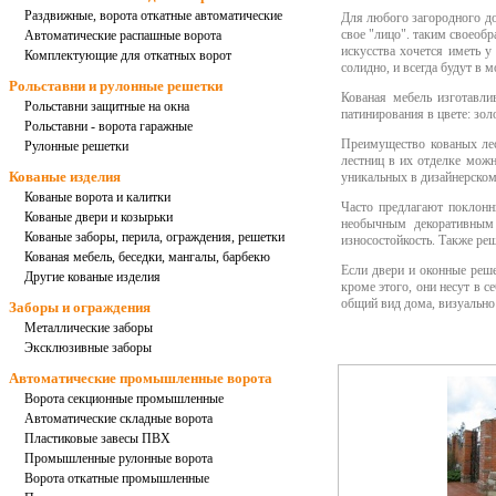
Раздвижные, ворота откатные автоматические
Для любого загородного до
свое "лицо". таким своеоб
Автоматические распашные ворота
искусства хочется иметь у
Комплектующие для откатных ворот
солидно, и всегда будут в м
Рольставни и рулонные решетки
Кованая мебель изготавл
Рольставни защитные на окна
патинирования в цвете: зол
Рольставни - ворота гаражные
Преимущество кованых лес
Рулонные решетки
лестниц в их отделке можн
Кованые изделия
уникальных в дизайнерском
Кованые ворота и калитки
Часто предлагают поклонн
Кованые двери и козырьки
необычным декоративным 
Кованые заборы, перила, ограждения, решетки
износостойкость. Также ре
Кованая мебель, беседки, мангалы, барбекю
Если двери и оконные реш
Другие кованые изделия
кроме этого, они несут в с
общий вид дома, визуально
Заборы и ограждения
Металлические заборы
Эксклюзивные заборы
Автоматические промышленные ворота
Ворота секционные промышленные
Автоматические складные ворота
Пластиковые завесы ПВХ
Промышленные рулонные ворота
Ворота откатные промышленные