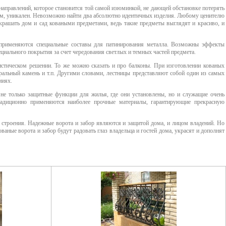
направлений, которое становится той самой изюминкой, не дающей обстановке потерять
цом, уникален. Невозможно найти два абсолютно идентичных изделия. Любому ценителю
украшать дом и сад коваными предметами, ведь такие предметы выглядят и красиво, и
 применяются специальные составы для патинирования металла. Возможны эффекты
ециального покрытия за счет чередования светлых и темных частей предмета.
стическом решении. То же можно сказать и про балконы. При изготовлении кованых
уральный камень и т.п. Другими словами, лестницы представляют собой один из самых
ниях.
не только защитные функции для жилья, где они установлены, но и служащие очень
адиционно применяются наиболее прочные материалы, гарантирующие прекрасную
 строения. Надежные ворота и забор являются и защитой дома, и лицом владений. Но
ваные ворота и забор будут радовать глаз владельца и гостей дома, украсят и дополнят