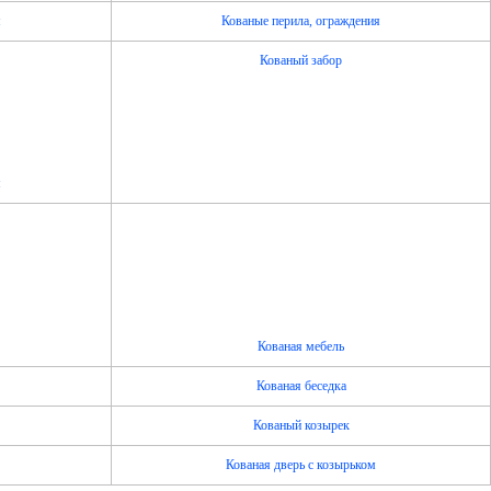
я
Кованые перила, ограждения
Кованый забор
я
Кованая мебель
Кованая беседка
Кованый козырек
Кованая дверь с козырьком