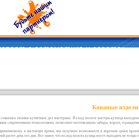
Кованые издели
 славилась своими кузнечных дел мастерами. Из-под молота мастера-кузнеца выходил
нные современными технологиями, позволяют изготавливать заборы, ворота, ограждения,
применяемому в настоящее время, мы получили возможность в короткие сроки произ
ий растет день ото дня. Все знают, что из-под молота кузнца могут выходить не тольк