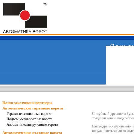
Наши заказчики и партнеры
Автоматические гаражные ворота
Гаражные секционные ворота
С глубокой древности Русь
традиции ковки, подкрепле
Подъемно-поворотные ворота
Автоматические рулонные ворота
Благодаря оборудованию, 
популярность кованых издел
Автоматические въездные ворота