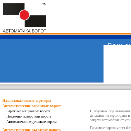
Наши заказчики и партнеры
Автоматические гаражные ворота
Гаражные секционные ворота
С недавних пор
автоматик
движение на территории и
Подъемно-поворотные ворота
защиты автомобиля от уго
Автоматические рулонные ворота
Гаражные ворота
могут быт
Автоматические въездные ворота