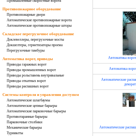
Промышленные скоростные ворота
Противопожарное оборудование
Противопожарные двери
Автоматические противопожарные ворота
Автоматические противопожарные шторы
Складское перегрузочное оборудование
Доклевеллеры, перегрузочные мосты
Докшелтеры, герметизаторы проема
Перегрузочные тамбуры
Автоматика воро
Автоматика ворот, приводы
Приводы гаражных ворот
Автоматика воро
Приводы промышленных ворот
Приводы рольставень внутривальные
Автоматические распа
Приводы откатных ворот
декора
Приводы распашных ворот
Системы контроля и управления доступом
Автоматические шлагбаумы
Автоматические цепные барьеры
Автоматические парковочные барьеры
Противотаранные барьеры
Парковочные столбики
Автоматические распаш
Механические барьеры
Турникеты