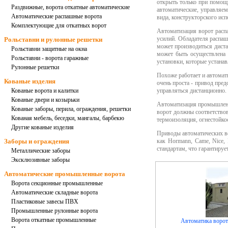
открыть только при помощ
Раздвижные, ворота откатные автоматические
автоматические, управляе
Автоматические распашные ворота
вида, конструкторского исп
Комплектующие для откатных ворот
Автоматизация ворот распа
усилий. Обладателя распаш
Рольставни и рулонные решетки
может производиться диста
Рольставни защитные на окна
может быть осуществлена 
Рольставни - ворота гаражные
установки, которые устанав
Рулонные решетки
Похоже работает и автомат
Кованые изделия
очень проста - привод пред
Кованые ворота и калитки
управляться дистанционно.
Кованые двери и козырьки
Автоматизация промышленны
Кованые заборы, перила, ограждения, решетки
ворот
должны соответствова
Кованая мебель, беседки, мангалы, барбекю
термоизоляция, огнестойко
Другие кованые изделия
Приводы автоматических в
Заборы и ограждения
как Hormann, Came, Nice, 
стандартам, что гарантиру
Металлические заборы
Эксклюзивные заборы
Автоматические промышленные ворота
Ворота секционные промышленные
Автоматические складные ворота
Пластиковые завесы ПВХ
Промышленные рулонные ворота
Ворота откатные промышленные
Автоматика воро