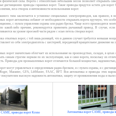
и физической силы. Ворота с относительно небольшим весом позволяет открывать сам
мые дистанционно
приводы гаражных ворот
. Такие приводы придутся кстати для ворот
олнения, веса створок и интенсивности использования ворот.
шного типа заключается в установке специальных электроприводов, как правило, в в
ных ворот автоматика избавит от необходимости открывать ворота вручную, что особ
нционно, с пульта управления охраны или радио-брелка. Чаще всего производится мон
по какой-либо причине, рекомендуется применить рычажный привод. В случае, если 
ливаются на уровне проезжей части рядом с осью петель створки ворот.
ика откатных ворот, с той лишь разницей, что в данном случает требуется меньшая мо
ставляет из себя электродвигатель с шестерней, передающей вращательное движение на 
х ворот значительно облегчает их использование на производствах, складах, в цехах
ть самым строгим нормам по их эксплуатации, как и сами ворота, поскольку их отличи
сть.
Приводы для промышленных ворот
отличаются большой мощностью, надежностью, ф
орот
могут управляться и определенным радио-брелком, и с пульта охраны, и с дистан
Roger, Marantec, GFA, LiftMaster, FAAC, BFT. Вся автоматика и приводы этих марок
ет покупателям высокую надежность автоматики, защиту от проникновения воды и пыли 
Автоматика ворот CAME, приводы в
т CAME, приводы ворот Krono