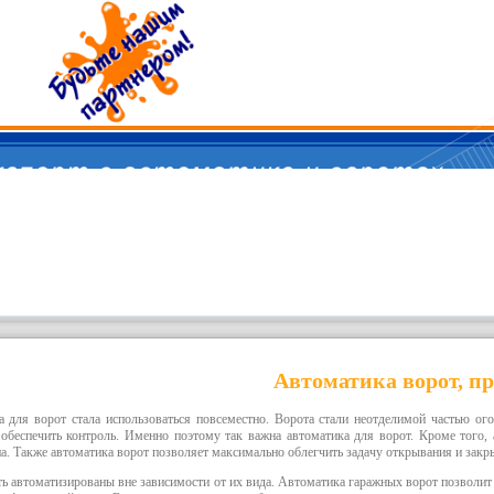
Автоматика ворот, п
а для ворот
стала использоваться повсеместно. Ворота стали неотделимой частью ог
 обеспечить контроль. Именно поэтому так важна
автоматика для ворот
. Кроме того,
на. Также
автоматика ворот
позволяет максимально облегчить задачу открывания и закр
ь автоматизированы вне зависимости от их вида.
Автоматика гаражных ворот
позволит 