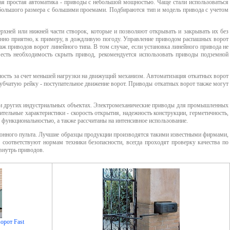
ая простая автоматика - приводы с небольшой мощностью. Чаще стали использоваться
 большого размера с большими проемами. Подбираются тип и модель привода с учетом
ерхней или нижней части створок, которые и позволяют открывать и закрывать их без
енно приятно, к примеру, в дождливую погоду. Управление
приводом распашных ворот
таж
приводов ворот линейного типа
. В том случае, если установка линейного привода не
есть необходимость скрыть привод, рекомендуется использовать приводы подземной
щность за счет меньшей нагрузки на движущий механизм. Автоматизация откатных ворот
зубчатую рейку - поступательное движение ворот.
Приводы откатных ворот
также могут
 и других индустриальных объектах. Электромеханические
приводы для промышленных
тельные характеристики - скорость открытия, надежность конструкции, герметичность,
ункциональностью, а также рассчитаны на интенсивное использование.
ционного пульта. Лучшие образцы продукции производятся такими известными фирмами,
 соответствуют нормам техники безопасности, всегда проходят проверку качества по
внутрь приводов.
орот Fast