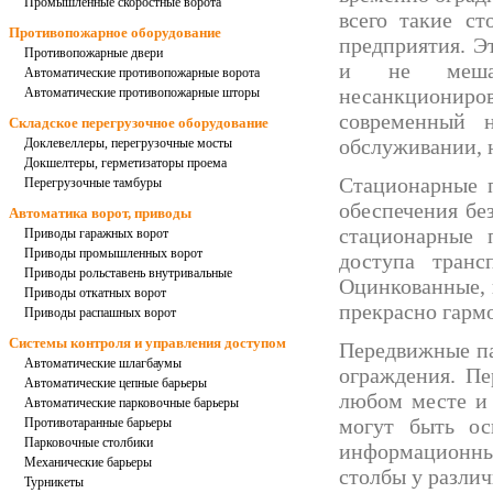
Промышленные скоростные ворота
всего такие ст
Противопожарное оборудование
предприятия. 
Противопожарные двери
и не мешаю
Автоматические противопожарные ворота
несанкционир
Автоматические противопожарные шторы
современный 
Складское перегрузочное оборудование
обслуживании, н
Доклевеллеры, перегрузочные мосты
Докшелтеры, герметизаторы проема
Стационарные 
Перегрузочные тамбуры
обеспечения бе
Автоматика ворот, приводы
стационарные 
Приводы гаражных ворот
Приводы промышленных ворот
доступа транс
Приводы рольставень внутривальные
Оцинкованные,
Приводы откатных ворот
прекрасно гарм
Приводы распашных ворот
Системы контроля и управления доступом
Передвижные п
Автоматические шлагбаумы
ограждения.
Пе
Автоматические цепные барьеры
любом месте и 
Автоматические парковочные барьеры
могут быть ос
Противотаранные барьеры
Парковочные столбики
информационн
Механические барьеры
столбы
у различ
Турникеты