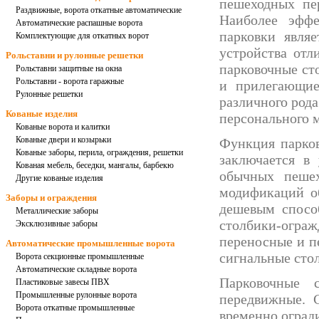
пешеходных пер
Раздвижные, ворота откатные автоматические
Наиболее эффе
Автоматические распашные ворота
парковки
являе
Комплектующие для откатных ворот
устройства отл
Рольставни и рулонные решетки
парковочные ст
Рольставни защитные на окна
Рольставни - ворота гаражные
и прилегающие
Рулонные решетки
различного рода
Кованые изделия
персонального 
Кованые ворота и калитки
Кованые двери и козырьки
Функция
парко
Кованые заборы, перила, ограждения, решетки
заключается в
Кованая мебель, беседки, мангалы, барбекю
обычных пешех
Другие кованые изделия
модификаций о
Заборы и ограждения
дешевым спосо
Металлические заборы
столбики-ограж
Эксклюзивные заборы
переносные и п
Автоматические промышленные ворота
сигнальные сто
Ворота секционные промышленные
Автоматические складные ворота
Парковочные с
Пластиковые завесы ПВХ
Промышленные рулонные ворота
передвижные.
Ворота откатные промышленные
временно оград