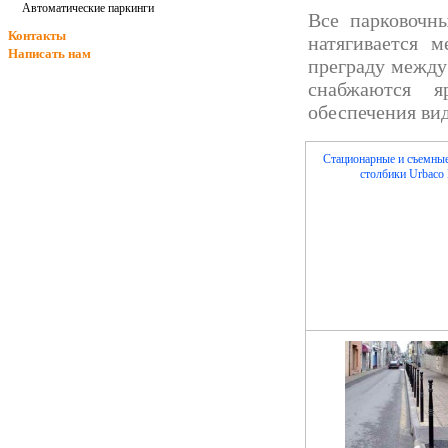
Автоматические паркинги
Все
парковочн
Контакты
натягивается 
Написать нам
преграду между
снабжаются 
обеспечения вид
Стационарные и съемны
столбики Urbaco 